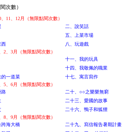
次數）
0、11、12月（無限點閱次數）
誤
二、說笑話
五、上菜市場
東西
八、玩遊戲
、2、3月（無限點閱次數）
十一、我的玩具
十四、我敬佩的職業
歡的一道菜
十七、寓言寫作
、5、6月（無限點閱次數）
榮路
二十、○○之樂樂無窮
生
二十三、愛國的故事
友
二十六、鴨子和狐狸
、8、9月（無限點閱次數）
台跨海大橋
二十九、寫信報告暑期計畫